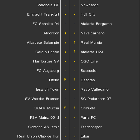
Valencia CF
-
-
Newcastle
Eintracht Frankfurt
-
-
Hull City
FC Schalke 04
-
-
Atalanta Bergamo
Alcorcon
۱
۰
Navalcarnero
Albacete Balompie
۰
۱
Real Murcia
Calcio Lecco
۰
۱
Atalanta U23
Hamburger SV
-
-
OSC Lille
FC Augsburg
-
-
Sassuolo
Utebo
۲
۱
Casetas
Ipswich Town
-
-
Rayo Vallecano
SV Werder Bremen
-
-
SC Paderborn 07
UCAM Murcia
۴
۱
Orihuela
1. FSV Mainz 05
-
-
Paris FC
Goztepe AS Izmir
-
-
Trabzonspor
Real Union Club de Irun
۰
۰
Eibar