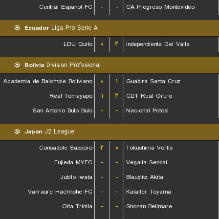
Central Espanol FC
-
-
CA Progreso Montevideo
Ecuador
Liga Pro Serie A
LDU Quito
۰
۲
Independiente Del Valle
Bolivia
Division Profesional
Academia de Balompie Boliviano
۰
۱
Guabira Santa Cruz
Real Tomayapo
۱
۲
CDT Real Oruro
San Antonio Bulo Bulo
-
-
Nacional Potosi
Japan
J2 League
Consadole Sapporo
۲
۰
Tokushima Vortis
Fujieda MYFC
-
-
Vegalta Sendai
Jubilo Iwata
-
-
Blaublitz Akita
Vanraure Hachnohe FC
-
-
Kataller Toyama
Oita Trinita
-
-
Shonan Bellmare