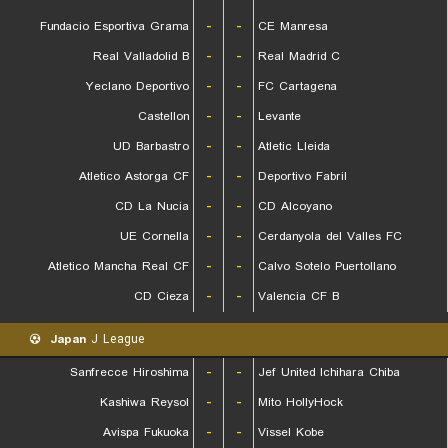
Fundacio Esportiva Grama
-
-
CE Manresa
Real Valladolid B
-
-
Real Madrid C
Yeclano Deportivo
-
-
FC Cartagena
Castellon
-
-
Levante
UD Barbastro
-
-
Atletic Lleida
Atletico Astorga CF
-
-
Deportivo Fabril
CD La Nucia
-
-
CD Alcoyano
UE Cornella
-
-
Cerdanyola del Valles FC
Atletico Mancha Real CF
-
-
Calvo Sotelo Puertollano
CD Cieza
-
-
Valencia CF B
Japan
J League
Sanfrecce Hiroshima
-
-
Jef United Ichihara Chiba
Kashiwa Reysol
-
-
Mito HollyHock
Avispa Fukuoka
-
-
Vissel Kobe