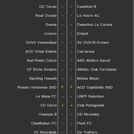
CD Teruel
-
-
Castellon B
Real Oviedo
-
-
Le Havre AC
Genoa
-
-
Deportivo La Coruna
Livorno
-
-
Empoli
GVVV Veenendaal
-
-
SV DVS'33 Ermelo
ACD Virtus Entella
-
-
Carrarese
Asd Pineto Calcio
-
-
ASD Atletico Ascoli
CF Elche Ilicitano
-
-
Athletic Club Torrellano
Sporting Hasselt
-
-
Belisia Bilzen
Rovato Vertovese SSD
۲
۲
ACD Ospitaletto SSD
Le Mans FC
-
-
UNFP Selection
CD Derio
۰
۰
Club Portugalete
Osasuna B
-
-
CD Mirandes
Chanthaburi FC
-
-
Fleet FC
VV Noordwijk
-
-
De Treffers