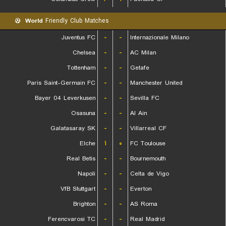
World
Friendly Club Matches
Juventus FC
-
-
Internazionale Milano
Chelsea
-
-
AC Milan
Tottenham
-
-
Getafe
Paris Saint-Germain FC
-
-
Manchester United
Bayer 04 Leverkusen
-
-
Sevilla FC
Osasuna
-
-
Al Ain
Galatasaray SK
-
-
Villarreal CF
Elche
۱
۰
FC Toulouse
Real Betis
-
-
Bournemouth
Napoli
-
-
Celta de Vigo
VfB Stuttgart
-
-
Everton
Brighton
-
-
AS Roma
Ferencvarosi TC
-
-
Real Madrid