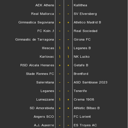
AEK Athens
-
-
Kallithea
Real Mallorca
-
-
SV Elversberg
Gimnastica Segoviana
۰
۰
Atletico Madrid B
1. FC Koln
-
-
Real Sociedad
Gimnastic de Tarragona
-
-
Girona FC
Illescas
۱
۱
Leganes B
Karlovac
۱
۱
NK Lucko
RSD Alcala Henares
۰
۰
Getafe B
Stade Rennes FC
-
-
Brentford
Salernitana
-
-
ASD Sambiase 2023
Leganes
-
-
Tenerife
Lumezzane
۱
۰
Crema 1908
SD Amorebieta
۰
۰
Athletic Bilbao B
Angers SCO
-
-
FC Lorient
A.J. Auxerre
-
-
ES Troyes AC