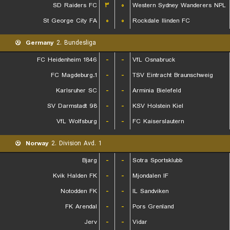
SD Raiders FC
۳
۰
Western Sydney Wanderers NPL
St George City FA
۰
۰
Rockdale Ilinden FC
Germany
2. Bundesliga
FC Heidenheim 1846
-
-
VfL Osnabruck
1.FC Magdeburg
-
-
TSV Eintracht Braunschweig
Karlsruher SC
-
-
Arminia Bielefeld
SV Darmstadt 98
-
-
KSV Holstein Kiel
VfL Wolfsburg
-
-
FC Kaiserslautern
Norway
2. Division Avd. 1
Bjarg
-
-
Sotra Sportsklubb
Kvik Halden FK
-
-
Mjondalen IF
Notodden FK
-
-
IL Sandviken
FK Arendal
-
-
Pors Grenland
Jerv
-
-
Vidar