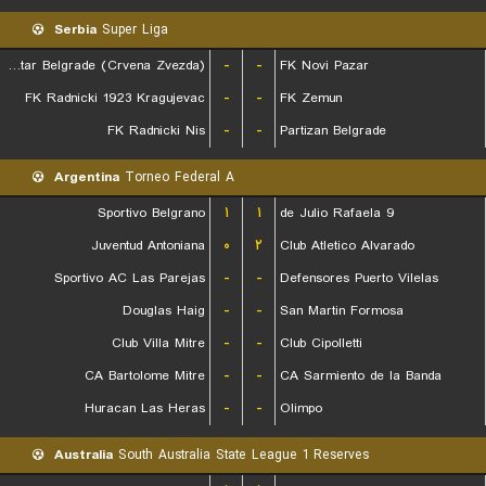
Serbia
Super Liga
FK Red Star Belgrade (Crvena Zvezda)
-
-
FK Novi Pazar
FK Radnicki 1923 Kragujevac
-
-
FK Zemun
FK Radnicki Nis
-
-
Partizan Belgrade
Argentina
Torneo Federal A
Sportivo Belgrano
۱
۱
9 de Julio Rafaela
Juventud Antoniana
۰
۲
Club Atletico Alvarado
Sportivo AC Las Parejas
-
-
Defensores Puerto Vilelas
Douglas Haig
-
-
San Martin Formosa
Club Villa Mitre
-
-
Club Cipolletti
CA Bartolome Mitre
-
-
CA Sarmiento de la Banda
Huracan Las Heras
-
-
Olimpo
Australia
South Australia State League 1 Reserves