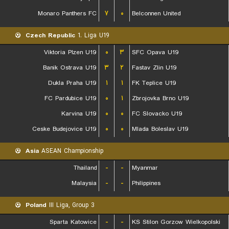
Monaro Panthers FC
۷
۰
Belconnen United
Czech Republic
1. Liga U19
Viktoria Plzen U19
۰
۳
SFC Opava U19
Banik Ostrava U19
۳
۲
Fastav Zlin U19
Dukla Praha U19
۱
۱
FK Teplice U19
FC Pardubice U19
۰
۱
Zbrojovka Brno U19
Karvina U19
۰
۰
FC Slovacko U19
Ceske Budejovice U19
۰
۰
Mlada Boleslav U19
Asia
ASEAN Championship
Thailand
-
-
Myanmar
Malaysia
-
-
Philippines
Poland
III Liga, Group 3
Sparta Katowice
-
-
KS Stilon Gorzow Wielkopolski