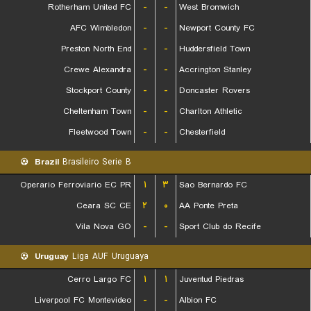
Rotherham United FC
-
-
West Bromwich
AFC Wimbledon
-
-
Newport County FC
Preston North End
-
-
Huddersfield Town
Crewe Alexandra
-
-
Accrington Stanley
Stockport County
-
-
Doncaster Rovers
Cheltenham Town
-
-
Charlton Athletic
Fleetwood Town
-
-
Chesterfield
Brazil
Brasileiro Serie B
Operario Ferroviario EC PR
۱
۳
Sao Bernardo FC
Ceara SC CE
۲
۰
AA Ponte Preta
Vila Nova GO
-
-
Sport Club do Recife
Uruguay
Liga AUF Uruguaya
Cerro Largo FC
۱
۱
Juventud Piedras
Liverpool FC Montevideo
-
-
Albion FC