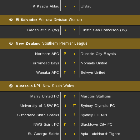
FK Kaspyi Aktau
-
-
Ulytau
El Salvador
Primera Division Women
Cacahuatique (W)
۰
۲
Fuerte San Francisco (W)
New Zealand
Southern Premier League
Northern AFC
۴
۰
Dunedin City Royals
Ferrymead Bays
۱
۲
Nomads United
Wanaka AFC
۲
۱
Selwyn United
Australia
NPL New South Wales
Manly United FC
۳
۱
Marconi Stallions
University of NSW FC
۱
۳
Sydney Olympic FC
Sutherland Shire Sharks
۱
۱
Sydney FC NPL
NWS Spirit FC
۳
۱
Blacktown City FC
St. George Saints
۰
۰
Apia Leichhardt Tigers