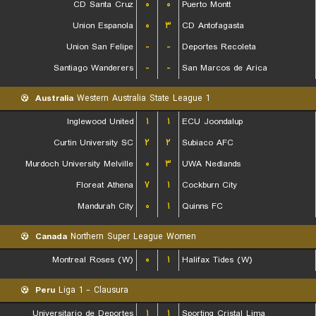
CD Santa Cruz
۰
۰
Puerto Montt
Union Espanola
۰
۳
CD Antofagasta
Union San Felipe
-
-
Deportes Recoleta
Santiago Wanderers
-
-
San Marcos de Arica
Australia
Western Australia State League 1
Inglewood United
۱
۱
ECU Joondalup
Curtin University SC
۲
۲
Subiaco AFC
Murdoch University Melville
۰
۳
UWA Nedlands
Floreat Athena
۷
۱
Cockburn City
Mandurah City
۰
۱
Quinns FC
Canada
Northern Super League Women
Montreal Roses (W)
۰
۱
Halifax Tides (W)
Peru
Liga 1 - Clausura
Universitario de Deportes
۱
۱
Sporting Cristal Lima