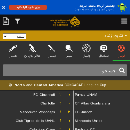
اپلیکیشن آس 90 مختص اندروید
برای دانلود کلیک کنید
(دسترسی آسان و بدون فیلترشکن به سایت)
نتایج زنده
فوتبال
بسکتبال
والیبال
تنیس
بیسبال
هاکی روی یخ
هندبال
North and Central America
CONCACAF Leagues Cup
FC Cincinnati
۲
۰
Pumas UNAM
Charlotte
۲
۰
CF Atlas Guadalajara
Vancouver Whitecaps
۱
۳
FC Juarez
Club Tigres de la UANL
۱
۰
Minnesota United
Columbus Crew
۲
۱
Pachuca CF