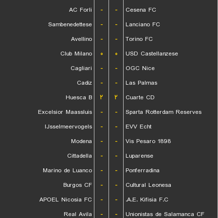
AC Forli
-
-
Cesena FC
Sambenedettese
-
-
Lanciano FC
Avellino
-
-
Torino FC
Club Milano
۰
۰
USD Castellanzese
Cagliari
-
-
OGC Nice
Cadiz
-
-
Las Palmas
Huesca B
۲
۲
Cuarte CD
Excelsior Maassluis
-
-
Sparta Rotterdam Reserves
IJsselmeervogels
-
-
EVV Echt
Modena
-
-
Vis Pesaro 1898
Cittadella
-
-
Luparense
Marino de Luanco
-
-
Ponferradina
Burgos CF
-
-
Cultural Leonesa
APOEL Nicosia FC
-
-
A.E. Kifisia F.C.
Real Avila
-
-
Unionistas de Salamanca CF