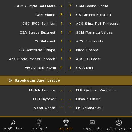
CSM Olimpia Satu Mare
۰
۲
CSM Scolar Resita
CSM Slatina
۴
۱
CS Dinamo Bucuresti
CSC 1599 Selimbar
۱
۰
ACS Stinta Poli Timisoara
CSA Steaua Bucuresti
۱
۲
SCM Ramnicu Valcea
CS Stefanesti
۱
۰
ACS Dumbravita
CS Concordia Chiajna
۱
۰
Bihor Oradea
Acs Gloria Popesti Leordeni
۱
۲
ACS FC Bacau
AFC Metalul Buzau
۲
۱
CS Afumati
Uzbekistan
Super League
Neftchi Fargona
-
-
PFK Qizilqum Zarafshon
FC Bunyodkor
-
-
Olmaliq OKMK
Nasaf Qarshi
-
-
FK Kokand 1912
Norway
3. Division avd. 4
پیش بینی ورزشی
پیش بینی زنده
نتایج زنده
کازینو آنلاین
حساب کاربری
Hinna Fotball
-
-
Flekkeroy IL