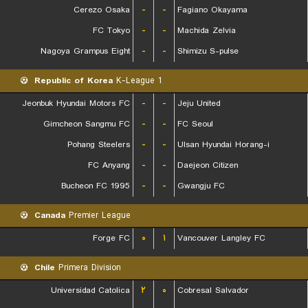
Cerezo Osaka
-
-
Fagiano Okayama
FC Tokyo
-
-
Machida Zelvia
Nagoya Grampus Eight
-
-
Shimizu S-pulse
Republic of Korea
K-League 1
Jeonbuk Hyundai Motors FC
-
-
Jeju United
Gimcheon Sangmu FC
-
-
FC Seoul
Pohang Steelers
-
-
Ulsan Hyundai Horang-i
FC Anyang
-
-
Daejeon Citizen
Bucheon FC 1995
-
-
Gwangju FC
Canada
Premier League
Forge FC
۰
۱
Vancouver Langley FC
Chile
Primera Division
Universidad Catolica
۲
۰
Cobresal Salvador