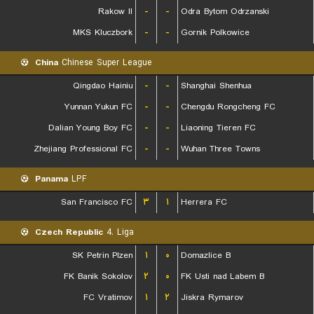
Rakow II
-
-
Odra Bytom Odrzanski
MKS Kluczbork
-
-
Gornik Polkowice
China
Chinese Super League
Qingdao Hainiu
-
-
Shanghai Shenhua
Yunnan Yukun FC
-
-
Chengdu Rongcheng FC
Dalian Young Boy FC
-
-
Liaoning Tieren FC
Zhejiang Professional FC
-
-
Wuhan Three Towns
Panama
LPF
San Francisco FC
۳
۱
Herrera FC
Czech Republic
4. Liga
SK Petrin Plzen
۱
۰
Domazlice B
FK Banik Sokolov
۲
۰
FK Usti nad Labem B
FC Vratimov
۱
۲
Jiskra Rymarov