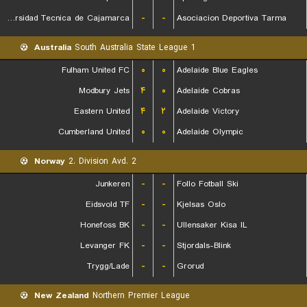
Universidad Tecnica de Cajamarca
-
-
Asociacion Deportiva Tarma
Australia
South Australia State League 1
Fulham United FC
۰
۰
Adelaide Blue Eagles
Modbury Jets
۴
۰
Adelaide Cobras
Eastern United
۴
۲
Adelaide Victory
Cumberland United
۰
۰
Adelaide Olympic
Norway
2. Division Avd. 2
Junkeren
-
-
Follo Fotball Ski
Eidsvold TF
-
-
Kjelsas Oslo
Honefoss BK
-
-
Ullensaker Kisa IL
Levanger FK
-
-
Stjordals-Blink
Trygg/Lade
-
-
Grorud
New Zealand
Northern Premier League