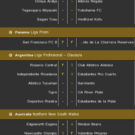
Omiya Ardija
-
-
Albirex Niigata
Tegevajaro Miyazaki
-
-
Yokohama FC
Sagan Tosu
-
-
Ventforet Kofu
Panama
Liga Prom
San Francisco FC B
۲
۲
CA Independiente de La Chorrera Reserves
Argentina
Liga Profesional - Clausura
Rosario Central
۲
۱
Club Atletico Aldosivi
Independiente Rivadavia
۲
۱
Estudiantes Rio Cuarto
Atletico Tucuman
-
-
Sarmiento
Tigre
-
-
CA River Plate
Deportivo Riestra
-
-
Estudiantes de la Plata
Australia
Northern New South Wales
Edgeworth Eagles
۰
۰
Weston Bears
Newcastle Olympic
۱
۲
Valentine Phoenix