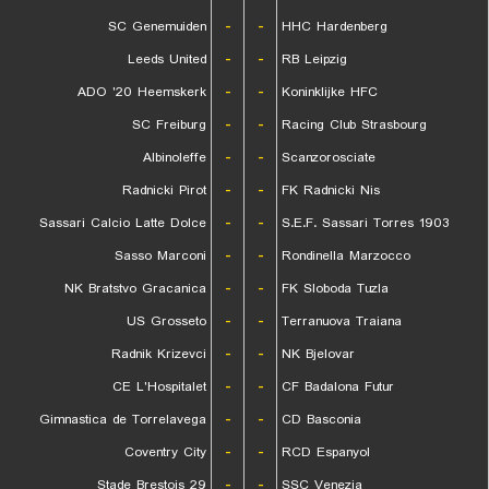
SC Genemuiden
-
-
HHC Hardenberg
Leeds United
-
-
RB Leipzig
ADO '20 Heemskerk
-
-
Koninklijke HFC
SC Freiburg
-
-
Racing Club Strasbourg
Albinoleffe
-
-
Scanzorosciate
Radnicki Pirot
-
-
FK Radnicki Nis
Sassari Calcio Latte Dolce
-
-
S.E.F. Sassari Torres 1903
Sasso Marconi
-
-
Rondinella Marzocco
NK Bratstvo Gracanica
-
-
FK Sloboda Tuzla
US Grosseto
-
-
Terranuova Traiana
Radnik Krizevci
-
-
NK Bjelovar
CE L'Hospitalet
-
-
CF Badalona Futur
Gimnastica de Torrelavega
-
-
CD Basconia
Coventry City
-
-
RCD Espanyol
Stade Brestois 29
-
-
SSC Venezia