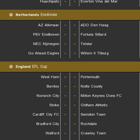
Huachipato
-
-
Everton Vina del Mar
Netherlands
Eredivisie
AZ Alkmaar
-
-
ADO Den Haag
PSV Eindhoven
-
-
Fortuna Sittard
NEC Nijmegen
-
-
Telstar
Go Ahead Eagles
-
-
Willem II Tilburg
England
EFL Cup
West Ham
-
-
Portsmouth
Burnley
-
-
Notts County
Norwich City
-
-
Milton Keynes Dons FC
Stoke
-
-
Oldham Athletic
Cardiff City FC
-
-
Swindon Town
Bradford City
-
-
Rochdale
Watford
-
-
Crawley Town