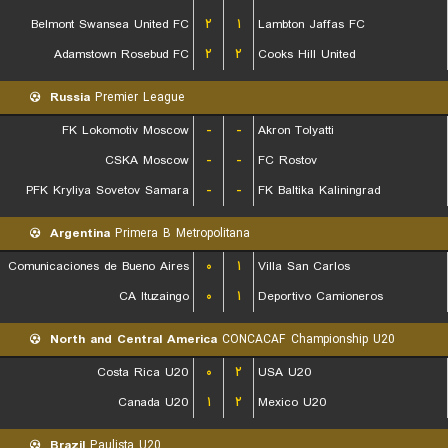
Belmont Swansea United FC
۲
۱
Lambton Jaffas FC
Adamstown Rosebud FC
۲
۲
Cooks Hill United
Russia
Premier League
FK Lokomotiv Moscow
-
-
Akron Tolyatti
CSKA Moscow
-
-
FC Rostov
PFK Kryliya Sovetov Samara
-
-
FK Baltika Kaliningrad
Argentina
Primera B Metropolitana
Comunicaciones de Bueno Aires
۰
۱
Villa San Carlos
CA Ituzaingo
۰
۱
Deportivo Camioneros
North and Central America
CONCACAF Championship U20
Costa Rica U20
۰
۲
USA U20
Canada U20
۱
۲
Mexico U20
Brazil
Paulista U20