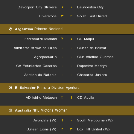
Devonport City Strikers
۶
۰
Launceston City
Ulverstone
۳
۴
South East United
Argentina
Primera Nacional
Ferrocarril Midland
۲
۰
CD Maipu
Almirante Brown de Lules
-
-
Ciudad de Bolivar
Agropecuario
-
-
Club Atletico Guemes
CA Estudiantes Caseros
-
-
Deportivo Madryn
Atletico de Rafaela
-
-
Chacarita Juniors
El Salvador
Primera Division Apertura
AD Isidro Metapan
۲
۱
CD Aguila
Australia
NPL Victoria Women
Avondale (W)
۱
۰
South Melbourne (W)
Bulleen Lions (W)
۲
۳
Box Hill United (W)