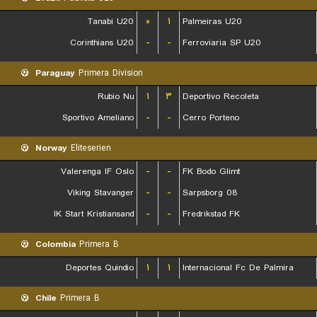
Tanabi U20
۰
۱
Palmeiras U20
Corinthians U20
-
-
Ferroviaria SP U20
Paraguay
Primera Division
Rubio Nu
۱
۳
Deportivo Recoleta
Sportivo Ameliano
-
-
Cerro Porteno
Norway
Eliteserien
Valerenga IF Oslo
-
-
FK Bodo Glimt
Viking Stavanger
-
-
Sarpsborg 08
IK Start Kristiansand
-
-
Fredrikstad FK
Colombia
Primera B
Deportes Quindio
۱
۱
Internacional Fc De Palmira
Chile
Primera B