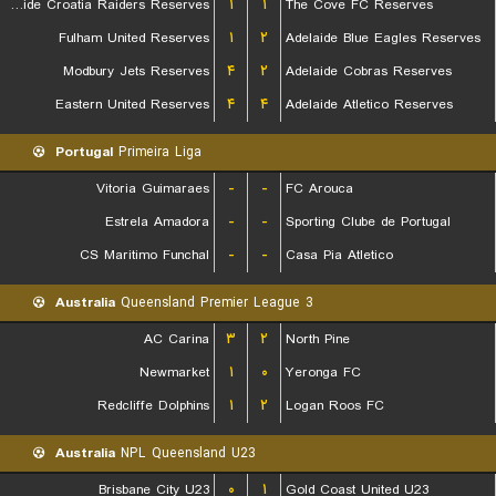
Adelaide Croatia Raiders Reserves
۱
۱
The Cove FC Reserves
Fulham United Reserves
۱
۲
Adelaide Blue Eagles Reserves
Modbury Jets Reserves
۴
۲
Adelaide Cobras Reserves
Eastern United Reserves
۴
۴
Adelaide Atletico Reserves
Portugal
Primeira Liga
Vitoria Guimaraes
-
-
FC Arouca
Estrela Amadora
-
-
Sporting Clube de Portugal
CS Maritimo Funchal
-
-
Casa Pia Atletico
Australia
Queensland Premier League 3
AC Carina
۳
۲
North Pine
Newmarket
۱
۰
Yeronga FC
Redcliffe Dolphins
۱
۲
Logan Roos FC
Australia
NPL Queensland U23
Brisbane City U23
۰
۱
Gold Coast United U23