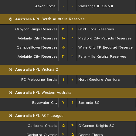
Asker Fotball
-
-
Valerenga IF Oslo II
Australia
NPL South Australia Reserves
Croydon Kings Reserves
۳
۱
Sturt Lions Reserves
Adelaide City Reserves
۱۰
۲
Playford City Patriots Reserves
Campbelltown Reserves
۵
۰
White City FK Beograd Reserve
Adelaide City Reserves
۳
۲
Para Hills Knights Reserves
Australia
NPL Victoria 2
FC Melbourne Serbia
۱
۰
North Geelong Warriors
Australia
NPL Western Australia
Bayswater City
۷
۱
Sorrento SC
Australia
NPL ACT League
Canberra Croatia
۵
۴
O'Connor Knights SC
Canberra Olympic
۲
۵
Cooma Tigers