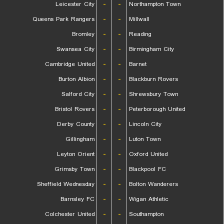
Leicester City
-
-
Northampton Town
Queens Park Rangers
-
-
Millwall
Bromley
-
-
Reading
Swansea City
-
-
Birmingham City
Cambridge United
-
-
Barnet
Burton Albion
-
-
Blackburn Rovers
Salford City
-
-
Shrewsbury Town
Bristol Rovers
-
-
Peterborough United
Derby County
-
-
Lincoln City
Gillingham
-
-
Luton Town
Leyton Orient
-
-
Oxford United
Grimsby Town
-
-
Blackpool FC
Sheffield Wednesday
-
-
Bolton Wanderers
Barnsley FC
-
-
Wigan Athletic
Colchester United
-
-
Southampton