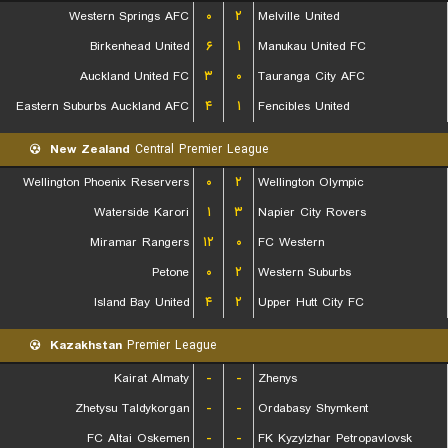
Western Springs AFC
۰
۲
Melville United
Birkenhead United
۶
۱
Manukau United FC
Auckland United FC
۳
۰
Tauranga City AFC
Eastern Suburbs Auckland AFC
۴
۱
Fencibles United
New Zealand
Central Premier League
Wellington Phoenix Reservers
۰
۲
Wellington Olympic
Waterside Karori
۱
۳
Napier City Rovers
Miramar Rangers
۱۲
۰
FC Western
Petone
۰
۲
Western Suburbs
Island Bay United
۴
۲
Upper Hutt City FC
Kazakhstan
Premier League
Kairat Almaty
-
-
Zhenys
Zhetysu Taldykorgan
-
-
Ordabasy Shymkent
FC Altai Oskemen
-
-
FK Kyzylzhar Petropavlovsk