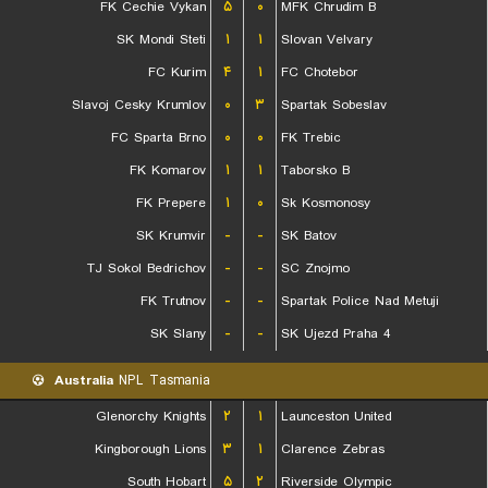
FK Cechie Vykan
۵
۰
MFK Chrudim B
SK Mondi Steti
۱
۱
Slovan Velvary
FC Kurim
۴
۱
FC Chotebor
Slavoj Cesky Krumlov
۰
۳
Spartak Sobeslav
FC Sparta Brno
۰
۰
FK Trebic
FK Komarov
۱
۱
Taborsko B
FK Prepere
۱
۰
Sk Kosmonosy
SK Krumvir
-
-
SK Batov
TJ Sokol Bedrichov
-
-
SC Znojmo
FK Trutnov
-
-
Spartak Police Nad Metuji
SK Slany
-
-
SK Ujezd Praha 4
Australia
NPL Tasmania
Glenorchy Knights
۲
۱
Launceston United
Kingborough Lions
۳
۱
Clarence Zebras
South Hobart
۵
۲
Riverside Olympic