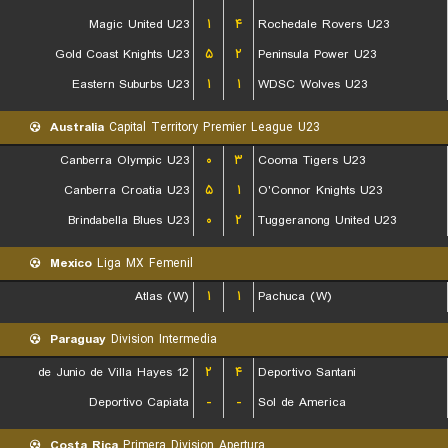
Magic United U23
۱
۴
Rochedale Rovers U23
Gold Coast Knights U23
۵
۲
Peninsula Power U23
Eastern Suburbs U23
۱
۱
WDSC Wolves U23
Australia
Capital Territory Premier League U23
Canberra Olympic U23
۰
۳
Cooma Tigers U23
Canberra Croatia U23
۵
۱
O'Connor Knights U23
Brindabella Blues U23
۰
۲
Tuggeranong United U23
Mexico
Liga MX Femenil
Atlas (W)
۱
۱
Pachuca (W)
Paraguay
Division Intermedia
12 de Junio de Villa Hayes
۲
۴
Deportivo Santani
Deportivo Capiata
-
-
Sol de America
Costa Rica
Primera Division Apertura