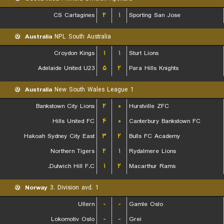
CS Cartagines
۲
۱
Sporting San Jose
Australia
NPL South Australia
Croydon Kings
۱
۱
Sturt Lions
Adelaide United U23
۵
۲
Para Hills Knights
Australia
New South Wales League 1
Bankstown City Lions
۲
۰
Hurstville ZFC
Hills United FC
۴
۰
Canterbury Bankstown FC
Hakoah Sydney City East
۳
۲
Bulls FC Academy
Northern Tigers
۲
۱
Rydalmere Lions
Dulwich Hill F.C.
۱
۲
Macarthur Rams
Norway
3. Division avd. 1
Ullern
-
-
Gamle Oslo
Lokomotiv Oslo
-
-
Grei