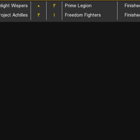
light Wispers
۰
۲
Prime Legion
Finishe
roject Achilles
۲
۱
Freedom Fighters
Finishe