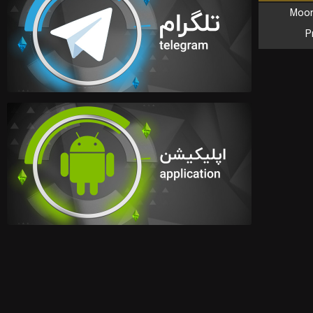
Moon
P