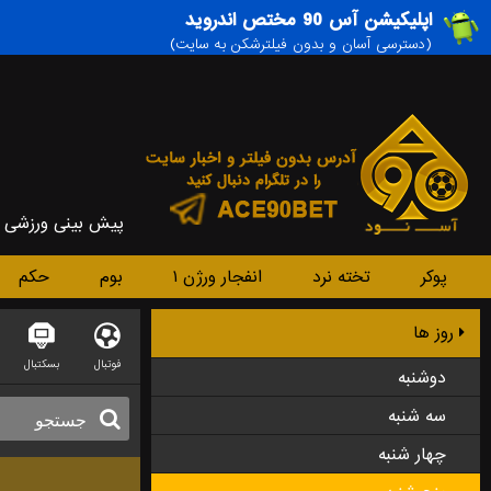
اپلیکیشن آس 90 مختص اندروید
(دسترسی آسان و بدون فیلترشکن به سایت)
پیش بینی ورزشی
پوکر
تخته نرد
انفجار ورژن ۱
بوم
حکم
روز ها
فوتبال
بسکتبال
دوشنبه
سه شنبه
چهار شنبه