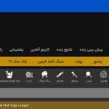
پیش بینی زنده
نتایج زنده
کازینو آنلاین
پشتیبانی
را
پاسور
رولت
سنگ کاغذ قیچی
بلک جک ۲۱
والیبال
تنیس
بیسبال
هندبال
پینگ پونگ
دارت
لیگ فوتبال استرالیای
ld
Mad Dogs League