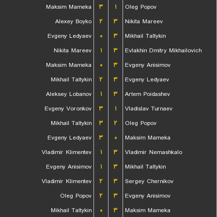
Maksim Mameka
۳
۱
Oleg Popov
Alexey Boyko
۲
۳
Nikita Mareev
Evgeny Ledyaev
۰
۳
Mikhail Taltykin
Nikita Mareev
۱
۳
Evlakhin Dmitry Mikhailovich
Maksim Mameka
۰
۳
Evgeny Anisimov
Mikhail Taltykin
۲
۳
Evgeny Ledyaev
Aleksey Lobanov
۱
۳
Artem Poidashev
Evgeny Voronkov
۳
۱
Vladislav Turnaev
Mikhail Taltykin
۳
۲
Oleg Popov
Evgeny Ledyaev
۳
۰
Maksim Mameka
Vladimir Klimentev
۱
۳
Vladimir Nemashkalo
Evgeny Anisimov
۱
۳
Mikhail Taltykin
Vladimir Klimentev
۲
۳
Sergey Chernikov
Oleg Popov
۲
۳
Evgeny Anisimov
Mikhail Taltykin
۰
۳
Maksim Mameka