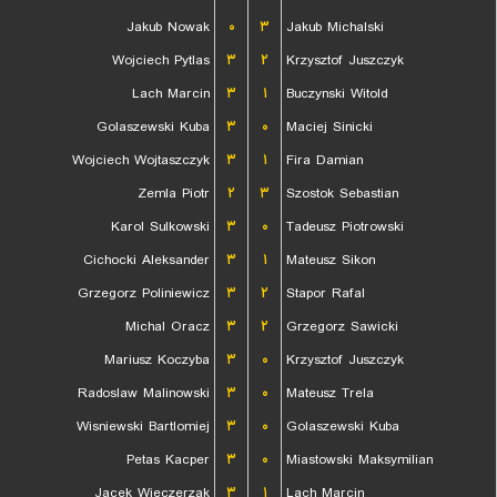
Jakub Nowak
۰
۳
Jakub Michalski
Wojciech Pytlas
۳
۲
Krzysztof Juszczyk
Lach Marcin
۳
۱
Buczynski Witold
Golaszewski Kuba
۳
۰
Maciej Sinicki
Wojciech Wojtaszczyk
۳
۱
Fira Damian
Zemla Piotr
۲
۳
Szostok Sebastian
Karol Sulkowski
۳
۰
Tadeusz Piotrowski
Cichocki Aleksander
۳
۱
Mateusz Sikon
Grzegorz Poliniewicz
۳
۲
Stapor Rafal
Michal Oracz
۳
۲
Grzegorz Sawicki
Mariusz Koczyba
۳
۰
Krzysztof Juszczyk
Radoslaw Malinowski
۳
۰
Mateusz Trela
Wisniewski Bartlomiej
۳
۰
Golaszewski Kuba
Petas Kacper
۳
۰
Miastowski Maksymilian
Jacek Wieczerzak
۳
۱
Lach Marcin