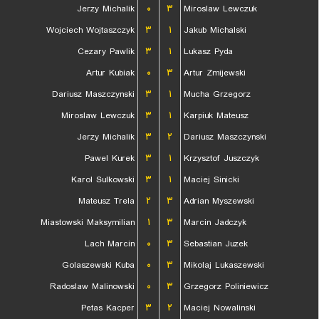
Jerzy Michalik
۰
۳
Miroslaw Lewczuk
Wojciech Wojtaszczyk
۳
۱
Jakub Michalski
Cezary Pawlik
۳
۱
Lukasz Pyda
Artur Kubiak
۰
۳
Artur Zmijewski
Dariusz Maszczynski
۳
۱
Mucha Grzegorz
Miroslaw Lewczuk
۳
۱
Karpiuk Mateusz
Jerzy Michalik
۳
۲
Dariusz Maszczynski
Pawel Kurek
۳
۱
Krzysztof Juszczyk
Karol Sulkowski
۳
۱
Maciej Sinicki
Mateusz Trela
۲
۳
Adrian Myszewski
Miastowski Maksymilian
۱
۳
Marcin Jadczyk
Lach Marcin
۰
۳
Sebastian Juzek
Golaszewski Kuba
۰
۳
Mikolaj Lukaszewski
Radoslaw Malinowski
۰
۳
Grzegorz Poliniewicz
Petas Kacper
۳
۲
Maciej Nowalinski