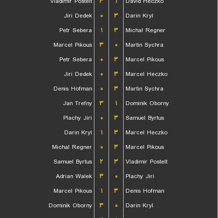
Vladimir Postelt
۳
۱
David Heczko
Jiri Dedek
۰
۳
Darin Kryl
Petr Sebera
۱
۳
Michal Regner
Marcel Pikous
۳
۰
Martin Sychra
Petr Sebera
۰
۳
Marcel Pikous
Jiri Dedek
۰
۳
Marcel Heczko
Denis Hofman
۰
۳
Martin Sychra
Jan Trefny
۳
۱
Dominik Oborny
Plachy Jiri
۰
۳
Samuel Byrtus
Darin Kryl
۱
۳
Marcel Heczko
Michal Regner
۰
۳
Marcel Pikous
Samuel Byrtus
۲
۳
Vladimir Postelt
Adrian Walek
۳
۰
Plachy Jiri
Marcel Pikous
۱
۳
Denis Hofman
Dominik Oborny
۳
۰
Darin Kryl