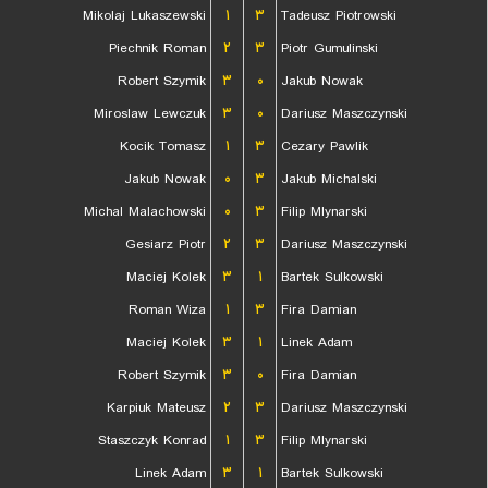
Mikolaj Lukaszewski
۱
۳
Tadeusz Piotrowski
Piechnik Roman
۲
۳
Piotr Gumulinski
Robert Szymik
۳
۰
Jakub Nowak
Miroslaw Lewczuk
۳
۰
Dariusz Maszczynski
Kocik Tomasz
۱
۳
Cezary Pawlik
Jakub Nowak
۰
۳
Jakub Michalski
Michal Malachowski
۰
۳
Filip Mlynarski
Gesiarz Piotr
۲
۳
Dariusz Maszczynski
Maciej Kolek
۳
۱
Bartek Sulkowski
Roman Wiza
۱
۳
Fira Damian
Maciej Kolek
۳
۱
Linek Adam
Robert Szymik
۳
۰
Fira Damian
Karpiuk Mateusz
۲
۳
Dariusz Maszczynski
Staszczyk Konrad
۱
۳
Filip Mlynarski
Linek Adam
۳
۱
Bartek Sulkowski