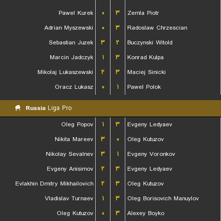
Pawel Kurek
۰
۳
Zemla Piotr
Adrian Myszewski
۰
۳
Radoslaw Chrzescian
Sebastian Juzek
۳
۲
Buczynski Witold
Marcin Jadczyk
۱
۳
Konrad Kulpa
Mikolaj Lukaszewski
۲
۳
Maciej Sinicki
Oracz Lukasz
۰
۱
Pawel Polok
Russia
Liga Pro
Oleg Popov
۱
۳
Evgeny Ledyaev
Nikita Mareev
۳
۰
Oleg Kutuzov
Nikolay Sevalnev
۳
۱
Evgeny Voronkov
Evgeny Anisimov
۲
۳
Evgeny Ledyaev
Evlakhin Dmitry Mikhailovich
۲
۳
Oleg Kutuzov
Vladislav Turnaev
۱
۳
Oleg Borisovich Manuylov
Oleg Kutuzov
۰
۳
Alexey Boyko