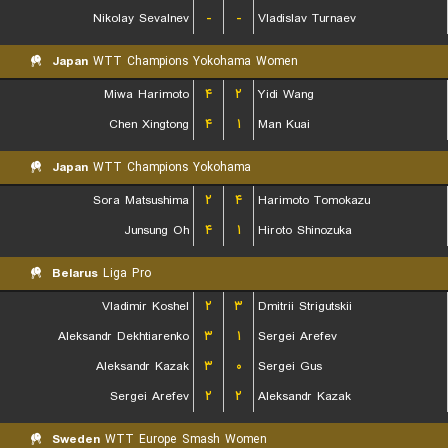
Nikolay Sevalnev
-
-
Vladislav Turnaev
Japan
WTT Champions Yokohama Women
Miwa Harimoto
۴
۲
Yidi Wang
Chen Xingtong
۴
۱
Man Kuai
Japan
WTT Champions Yokohama
Sora Matsushima
۲
۴
Harimoto Tomokazu
Junsung Oh
۴
۱
Hiroto Shinozuka
Belarus
Liga Pro
Vladimir Koshel
۲
۳
Dmitrii Strigutskii
Aleksandr Dekhtiarenko
۳
۱
Sergei Arefev
Aleksandr Kazak
۳
۰
Sergei Gus
Sergei Arefev
۲
۲
Aleksandr Kazak
Sweden
WTT Europe Smash Women