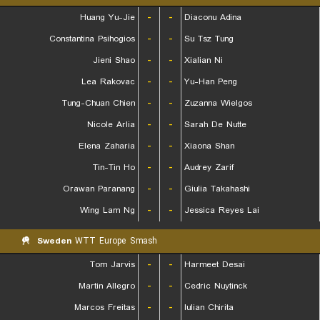
Huang Yu-Jie
-
-
Diaconu Adina
Constantina Psihogios
-
-
Su Tsz Tung
Jieni Shao
-
-
Xialian Ni
Lea Rakovac
-
-
Yu-Han Peng
Tung-Chuan Chien
-
-
Zuzanna Wielgos
Nicole Arlia
-
-
Sarah De Nutte
Elena Zaharia
-
-
Xiaona Shan
Tin-Tin Ho
-
-
Audrey Zarif
Orawan Paranang
-
-
Giulia Takahashi
Wing Lam Ng
-
-
Jessica Reyes Lai
Sweden
WTT Europe Smash
Tom Jarvis
-
-
Harmeet Desai
Martin Allegro
-
-
Cedric Nuytinck
Marcos Freitas
-
-
Iulian Chirita