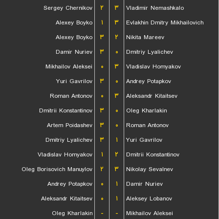
Sergey Chernikov
۲
۳
Vladimir Nemashkalo
Alexey Boyko
۱
۳
Evlakhin Dmitry Mikhailovich
Alexey Boyko
۳
۲
Nikita Mareev
Damir Nuriev
۳
۰
Dmitriy Lyalichev
Mikhailov Aleksei
۰
۳
Vladislav Homyakov
Yuri Gavrilov
۳
۰
Andrey Potapkov
Roman Antonov
۰
۳
Aleksandr Kitaitsev
Dmitrii Konstantinov
۳
۰
Oleg Kharlakin
Artem Poidashev
۳
۰
Roman Antonov
Dmitriy Lyalichev
۳
۱
Yuri Gavrilov
Vladislav Homyakov
۱
۲
Dmitrii Konstantinov
Oleg Borisovich Manuylov
۲
۳
Nikolay Sevalnev
Andrey Potapkov
۰
۱
Damir Nuriev
Aleksandr Kitaitsev
۰
۱
Aleksey Lobanov
Oleg Kharlakin
-
-
Mikhailov Aleksei