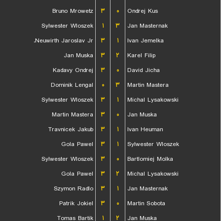
Bruno Mrowetz
۳
۰
Ondrej Kus
Sylwester Wloszek
۱
۳
Jan Masternak
Neuwirth Jaroslav Jr.
۳
۱
Ivan Jemelka
Jan Muska
۳
۲
Karel Filip
Kadavy Ondrej
۳
۰
David Jicha
Dominik Lengal
۰
۳
Martin Mastera
Sylwester Wloszek
۳
۱
Michal Lysakowski
Martin Mastera
۳
۰
Jan Muska
Travnicek Jakub
۳
۱
Ivan Heuman
Gola Pawel
۳
۱
Sylwester Wloszek
Sylwester Wloszek
۳
۰
Bartlomiej Molka
Gola Pawel
۳
۲
Michal Lysakowski
Szymon Radlo
۳
۱
Jan Masternak
Patrik Jokiel
۳
۰
Martin Sobota
Tomas Bartik
۱
۲
Jan Muska