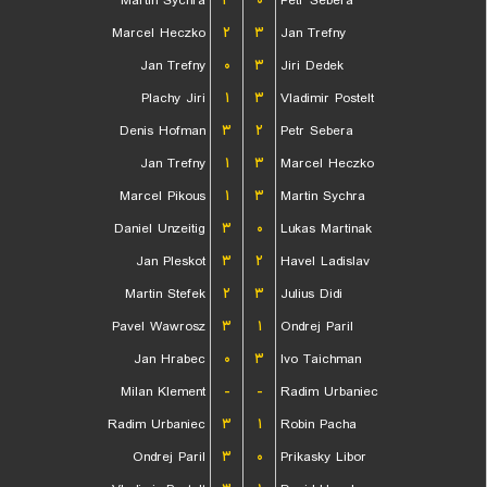
Martin Sychra
۳
۰
Petr Sebera
Marcel Heczko
۲
۳
Jan Trefny
Jan Trefny
۰
۳
Jiri Dedek
Plachy Jiri
۱
۳
Vladimir Postelt
Denis Hofman
۳
۲
Petr Sebera
Jan Trefny
۱
۳
Marcel Heczko
Marcel Pikous
۱
۳
Martin Sychra
Daniel Unzeitig
۳
۰
Lukas Martinak
Jan Pleskot
۳
۲
Havel Ladislav
Martin Stefek
۲
۳
Julius Didi
Pavel Wawrosz
۳
۱
Ondrej Paril
Jan Hrabec
۰
۳
Ivo Taichman
Milan Klement
-
-
Radim Urbaniec
Radim Urbaniec
۳
۱
Robin Pacha
Ondrej Paril
۳
۰
Prikasky Libor