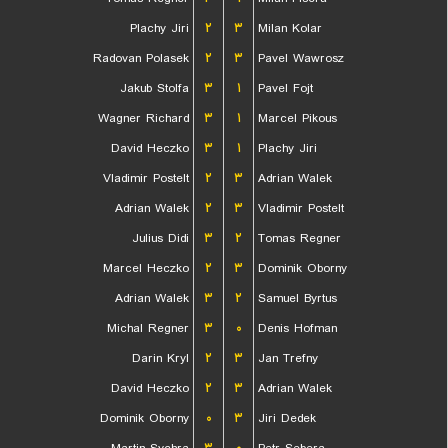
Plachy Jiri
۲
۳
Milan Kolar
Radovan Polasek
۲
۳
Pavel Wawrosz
Jakub Stolfa
۳
۱
Pavel Fojt
Wagner Richard
۳
۱
Marcel Pikous
David Heczko
۳
۱
Plachy Jiri
Vladimir Postelt
۲
۳
Adrian Walek
Adrian Walek
۲
۳
Vladimir Postelt
Julius Didi
۳
۲
Tomas Regner
Marcel Heczko
۲
۳
Dominik Oborny
Adrian Walek
۳
۲
Samuel Byrtus
Michal Regner
۳
۰
Denis Hofman
Darin Kryl
۲
۳
Jan Trefny
David Heczko
۲
۳
Adrian Walek
Dominik Oborny
۰
۳
Jiri Dedek