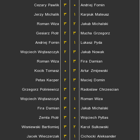
Cezary Pawlik
۳
۰
Andriej Fomin
Jerzy Michalik
۳
۱
Karpiuk Mateusz
Roman Wiza
۳
۲
Jakub Michalski
Gesiarz Piotr
۲
۳
Mucha Grzegorz
Andriej Fomin
۳
۱
Lukasz Pyda
Wojciech Wojtaszczyk
۲
۳
Jakub Nowak
Roman Wiza
۰
۳
Fira Damian
Kocik Tomasz
۰
۳
Artur Zmijewski
Petas Kacper
۲
۳
Maciej Domin
Grzegorz Poliniewicz
۳
۲
Radoslaw Chrzescian
Wojciech Wojtaszczyk
۳
۱
Roman Wiza
Fira Damian
۳
۰
Jakub Michalski
Zemla Piotr
۳
۰
Wojciech Pytlas
Wisniewski Bartlomiej
۳
۲
Karol Sulkowski
Jacek Wieczerzak
۳
۱
Cichocki Aleksander