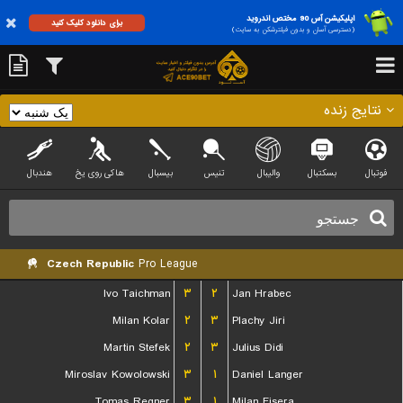
اپلیکیشن آس 90 مختص اندروید
برای دانلود کلیک کنید
(دسترسی آسان و بدون فیلترشکن به سایت)
نتایج زنده
فوتبال
بسکتبال
والیبال
تنیس
بیسبال
هاکی روی یخ
هندبال
Czech Republic
Pro League
Ivo Taichman
۳
۲
Jan Hrabec
Milan Kolar
۲
۳
Plachy Jiri
Martin Stefek
۲
۳
Julius Didi
Miroslav Kowolowski
۳
۱
Daniel Langer
Tomas Regner
۳
۱
Milan Fisera