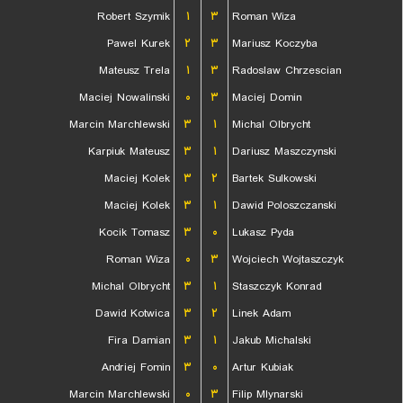
Robert Szymik
۱
۳
Roman Wiza
Pawel Kurek
۲
۳
Mariusz Koczyba
Mateusz Trela
۱
۳
Radoslaw Chrzescian
Maciej Nowalinski
۰
۳
Maciej Domin
Marcin Marchlewski
۳
۱
Michal Olbrycht
Karpiuk Mateusz
۳
۱
Dariusz Maszczynski
Maciej Kolek
۳
۲
Bartek Sulkowski
Maciej Kolek
۳
۱
Dawid Poloszczanski
Kocik Tomasz
۳
۰
Lukasz Pyda
Roman Wiza
۰
۳
Wojciech Wojtaszczyk
Michal Olbrycht
۳
۱
Staszczyk Konrad
Dawid Kotwica
۳
۲
Linek Adam
Fira Damian
۳
۱
Jakub Michalski
Andriej Fomin
۳
۰
Artur Kubiak
Marcin Marchlewski
۰
۳
Filip Mlynarski