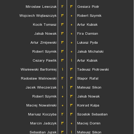
Miroslaw Lewczuk
۲
۳
Gesiarz Piotr
Wojciech Wojtaszczyk
۳
۰
Robert Szymik
Kocik Tomasz
۳
۰
Artur Kubiak
Jakub Nowak
۳
۰
Fira Damian
Artur Zmijewski
۳
۰
Lukasz Pyda
Robert Szymik
۳
۰
Jakub Michalski
Cezary Pawlik
۳
۱
Artur Kubiak
Wisniewski Bartlomiej
۱
۳
Tadeusz Piotrowski
Radoslaw Malinowski
۲
۳
Stapor Rafal
Jacek Wieczerzak
۱
۳
Mateusz Sikon
Robert Szymik
۰
۳
Jakub Nowak
Maciej Nowalinski
۰
۳
Konrad Kulpa
Mariusz Koczyba
۲
۳
Szostok Sebastian
Marcin Jadczyk
۳
۰
Maciej Domin
Sebastian Juzek
۳
۱
Mateusz Sikon