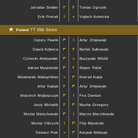
Jaroslav Sindler
۲
۲
Tomas Ogrocki
Erik Precek
۱
۰
Vojtech Konvicka
Poland
TT Elite Series
Cezary Pawlik
۳
۱
Artur Zmijewski
Dawid Kotwica
۳
۲
Bartek Sulkowski
Cichocki Aleksander
۳
۰
Buczynski Witold
Adrian Myszewski
۳
۲
Stapor Rafal
Miastowski Maksymilian
۰
۳
Konrad Kulpa
Artur Kubiak
۲
۳
Artur Zmijewski
Wojciech Wojtaszczyk
۳
۱
Fira Damian
Jerzy Michalik
۲
۳
Mucha Grzegorz
Michal Malachowski
۳
۱
Marcin Marchlewski
Michal Olbrycht
۱
۳
Filip Mlynarski
Gesiarz Piotr
۰
۳
Karpiuk Mateusz