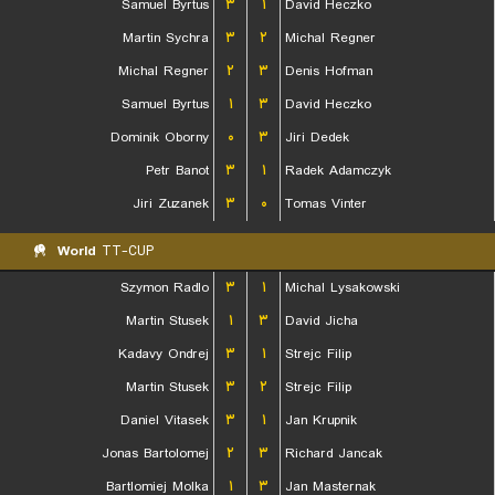
Samuel Byrtus
۳
۱
David Heczko
Martin Sychra
۳
۲
Michal Regner
Michal Regner
۲
۳
Denis Hofman
Samuel Byrtus
۱
۳
David Heczko
Dominik Oborny
۰
۳
Jiri Dedek
Petr Banot
۳
۱
Radek Adamczyk
Jiri Zuzanek
۳
۰
Tomas Vinter
World
TT-CUP
Szymon Radlo
۳
۱
Michal Lysakowski
Martin Stusek
۱
۳
David Jicha
Kadavy Ondrej
۳
۱
Strejc Filip
Martin Stusek
۳
۲
Strejc Filip
Daniel Vitasek
۳
۱
Jan Krupnik
Jonas Bartolomej
۲
۳
Richard Jancak
Bartlomiej Molka
۱
۳
Jan Masternak