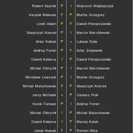
Robert Szymik
۳
۱
Wojciech Wojtaszczyk
Karpiuk Mateusz
۲
۳
Mucha Grzegorz
Linek Adam
۳
۲
Dawid Poloszczanski
Staszczyk Konrad
۳
۱
Marcin Marchlewski
Artur Kubiak
۳
۰
Lukasz Pyda
Andriej Fomin
۳
۲
Artur Zmijewski
Dawid Kotwica
۱
۳
Dawid Poloszczanski
Michal Olbrycht
۳
۱
Marcin Marchlewski
Miroslaw Lewczuk
۳
۱
Mucha Grzegorz
Michal Malachowski
۲
۳
Staszczyk Konrad
Jerzy Michalik
۰
۳
Gesiarz Piotr
Kocik Tomasz
۳
۱
Andriej Fomin
Michal Olbrycht
۱
۳
Michal Malachowski
Dawid Kotwica
۱
۳
Maciej Kolek
Jakub Nowak
۲
۳
Roman Wiza