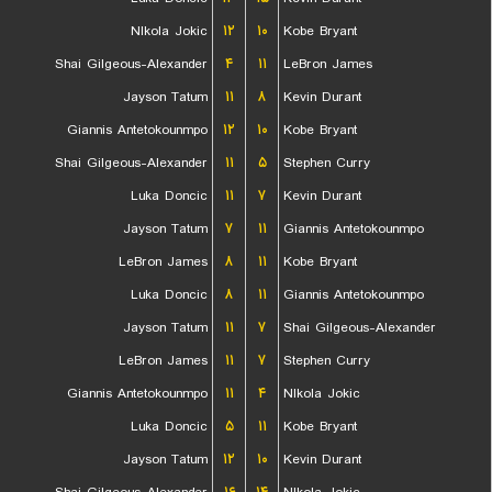
NIkola Jokic
۱۲
۱۰
Kobe Bryant
Shai Gilgeous-Alexander
۴
۱۱
LeBron James
Jayson Tatum
۱۱
۸
Kevin Durant
Giannis Antetokounmpo
۱۲
۱۰
Kobe Bryant
Shai Gilgeous-Alexander
۱۱
۵
Stephen Curry
Luka Doncic
۱۱
۷
Kevin Durant
Jayson Tatum
۷
۱۱
Giannis Antetokounmpo
LeBron James
۸
۱۱
Kobe Bryant
Luka Doncic
۸
۱۱
Giannis Antetokounmpo
Jayson Tatum
۱۱
۷
Shai Gilgeous-Alexander
LeBron James
۱۱
۷
Stephen Curry
Giannis Antetokounmpo
۱۱
۴
NIkola Jokic
Luka Doncic
۵
۱۱
Kobe Bryant
Jayson Tatum
۱۲
۱۰
Kevin Durant