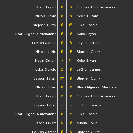
Kobe Bryant
۱۱
۹
Giannis Antetokounmpo
NIkola Jokic
۱۱
۹
Kevin Durant
Stephen Curry
۱۱
۱۳
Luka Doncic
Shai Gilgeous-Alexander
۴
۱۱
Kobe Bryant
LeBron James
۱۱
۹
Jayson Tatum
NIkola Jokic
۱۱
۴
Stephen Curry
Kevin Durant
۱۰
۱۲
Kobe Bryant
Luka Doncic
۵
۱۱
LeBron James
Jayson Tatum
۱۳
۱۱
Stephen Curry
NIkola Jokic
۱۱
۷
Shai Gilgeous-Alexander
Kobe Bryant
۷
۱۱
Giannis Antetokounmpo
Jayson Tatum
-
-
LeBron James
Shai Gilgeous-Alexander
۱۱
۶
Luka Doncic
Kobe Bryant
۸
۱۱
NIkola Jokic
LeBron James
۱۱
۸
Stephen Curry