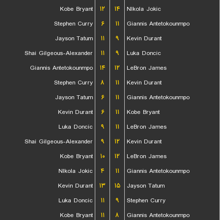
Kobe Bryant
۱۲
۱۴
NIkola Jokic
Stephen Curry
۶
۱۱
Giannis Antetokounmpo
Jayson Tatum
۱۱
۹
Kevin Durant
Shai Gilgeous-Alexander
۱۱
۹
Luka Doncic
Giannis Antetokounmpo
۱۴
۱۲
LeBron James
Stephen Curry
۸
۱۱
Kevin Durant
Jayson Tatum
۶
۱۱
Giannis Antetokounmpo
Kevin Durant
۶
۱۱
Kobe Bryant
Luka Doncic
۹
۱۱
LeBron James
Shai Gilgeous-Alexander
۹
۱۲
Kevin Durant
Kobe Bryant
۱۰
۱۲
LeBron James
NIkola Jokic
۴
۱۱
Giannis Antetokounmpo
Kevin Durant
۱۳
۱۵
Jayson Tatum
Luka Doncic
۱۱
۹
Stephen Curry
Kobe Bryant
۱۱
۸
Giannis Antetokounmpo