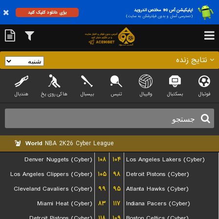
اپلیکیشن آس 90 مختص اندروید
برای دانلود کلیک کنید
(دسترسی آسان و بدون فیلترشکن به سایت)
نتایج زنده
فوتبال
بسکتبال
والیبال
تنیس
بیسبال
هاکی روی یخ
هندبال
World
NBA 2K26 Cyber League
Denver Nuggets (Cyber)
۱۰۸
۱۰۴
Los Angeles Lakers (Cyber)
Los Angeles Clippers (Cyber)
۱۰۵
۹۸
Detroit Pistons (Cyber)
Cleveland Cavaliers (Cyber)
۹۹
۹۵
Atlanta Hawks (Cyber)
Miami Heat (Cyber)
۸۳
۱۱۷
Indiana Pacers (Cyber)
Detroit Pistons (Cyber)
۱۱۸
۱۰۹
Boston Celtics (Cyber)