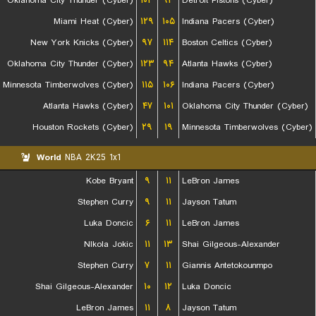
Oklahoma City Thunder (Cyber)
۱۰۳
۹۳
Detroit Pistons (Cyber)
Miami Heat (Cyber)
۱۲۹
۱۰۵
Indiana Pacers (Cyber)
New York Knicks (Cyber)
۹۷
۱۱۴
Boston Celtics (Cyber)
Oklahoma City Thunder (Cyber)
۱۲۳
۹۴
Atlanta Hawks (Cyber)
Minnesota Timberwolves (Cyber)
۱۱۵
۱۰۶
Indiana Pacers (Cyber)
Atlanta Hawks (Cyber)
۴۷
۱۰۱
Oklahoma City Thunder (Cyber)
Houston Rockets (Cyber)
۲۹
۱۹
Minnesota Timberwolves (Cyber)
World
NBA 2K25 1x1
Kobe Bryant
۹
۱۱
LeBron James
Stephen Curry
۹
۱۱
Jayson Tatum
Luka Doncic
۶
۱۱
LeBron James
NIkola Jokic
۱۱
۱۳
Shai Gilgeous-Alexander
Stephen Curry
۷
۱۱
Giannis Antetokounmpo
Shai Gilgeous-Alexander
۱۰
۱۲
Luka Doncic
LeBron James
۱۱
۸
Jayson Tatum