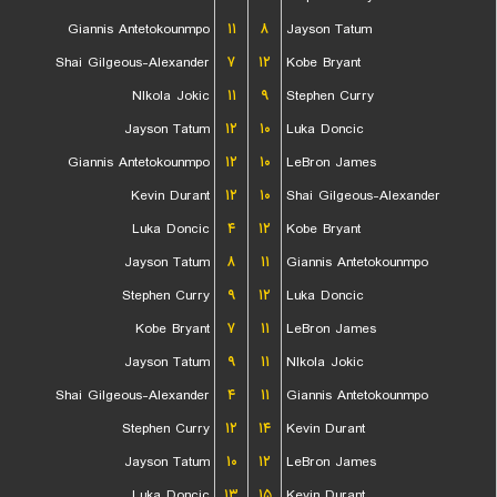
Giannis Antetokounmpo
۱۱
۸
Jayson Tatum
Shai Gilgeous-Alexander
۷
۱۲
Kobe Bryant
NIkola Jokic
۱۱
۹
Stephen Curry
Jayson Tatum
۱۲
۱۰
Luka Doncic
Giannis Antetokounmpo
۱۲
۱۰
LeBron James
Kevin Durant
۱۲
۱۰
Shai Gilgeous-Alexander
Luka Doncic
۴
۱۲
Kobe Bryant
Jayson Tatum
۸
۱۱
Giannis Antetokounmpo
Stephen Curry
۹
۱۲
Luka Doncic
Kobe Bryant
۷
۱۱
LeBron James
Jayson Tatum
۹
۱۱
NIkola Jokic
Shai Gilgeous-Alexander
۴
۱۱
Giannis Antetokounmpo
Stephen Curry
۱۲
۱۴
Kevin Durant
Jayson Tatum
۱۰
۱۲
LeBron James
Luka Doncic
۱۳
۱۵
Kevin Durant