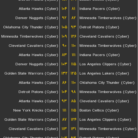
Atlanta Hawks (Cyber)
۱۰۴
۸۱
Indiana Pacers (Cyber)
Denver Nuggets (Cyber)
۹۲
۸۲
Minnesota Timberwolves (Cyber)
Oklahoma City Thunder (Cyber)
۱۰۵
۹۳
Detroit Pistons (Cyber)
Minnesota Timberwolves (Cyber)
۱۰۹
۱۲۶
Cleveland Cavaliers (Cyber)
Cleveland Cavaliers (Cyber)
۹۰
۱۱۰
Minnesota Timberwolves (Cyber)
Atlanta Hawks (Cyber)
۸۳
۱۱۱
Indiana Pacers (Cyber)
Denver Nuggets (Cyber)
۱۰۳
۱۱۵
Los Angeles Clippers (Cyber)
Golden State Warriors (Cyber)
۱۳۲
۱۲۵
Los Angeles Lakers (Cyber)
Atlanta Hawks (Cyber)
۸۶
۱۱۰
Oklahoma City Thunder (Cyber)
Detroit Pistons (Cyber)
۱۰۴
۹۸
Minnesota Timberwolves (Cyber)
Atlanta Hawks (Cyber)
۹۳
۸۵
Cleveland Cavaliers (Cyber)
New York Knicks (Cyber)
۱۱۱
۱۱۵
Boston Celtics (Cyber)
Golden State Warriors (Cyber)
۸۷
۱۲۴
Los Angeles Clippers (Cyber)
Cleveland Cavaliers (Cyber)
۱۱۳
۱۳۱
Minnesota Timberwolves (Cyber)