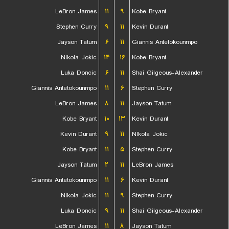
LeBron James
۱۱
۹
Kobe Bryant
Stephen Curry
۹
۱۱
Kevin Durant
Jayson Tatum
۶
۱۱
Giannis Antetokounmpo
NIkola Jokic
۱۴
۱۶
Kobe Bryant
Luka Doncic
۶
۱۱
Shai Gilgeous-Alexander
Giannis Antetokounmpo
۱۱
۶
Stephen Curry
LeBron James
۸
۱۱
Jayson Tatum
Kobe Bryant
۱۰
۱۳
Kevin Durant
Kevin Durant
۹
۱۱
NIkola Jokic
Kobe Bryant
۱۱
۵
Stephen Curry
Jayson Tatum
۲
۱۱
LeBron James
Giannis Antetokounmpo
۱۱
۶
Kevin Durant
NIkola Jokic
۱۱
۹
Stephen Curry
Luka Doncic
۹
۱۱
Shai Gilgeous-Alexander
LeBron James
۱۱
۸
Jayson Tatum