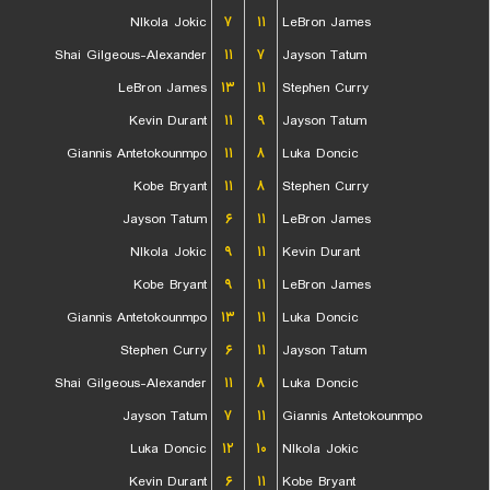
NIkola Jokic
۷
۱۱
LeBron James
Shai Gilgeous-Alexander
۱۱
۷
Jayson Tatum
LeBron James
۱۳
۱۱
Stephen Curry
Kevin Durant
۱۱
۹
Jayson Tatum
Giannis Antetokounmpo
۱۱
۸
Luka Doncic
Kobe Bryant
۱۱
۸
Stephen Curry
Jayson Tatum
۶
۱۱
LeBron James
NIkola Jokic
۹
۱۱
Kevin Durant
Kobe Bryant
۹
۱۱
LeBron James
Giannis Antetokounmpo
۱۳
۱۱
Luka Doncic
Stephen Curry
۶
۱۱
Jayson Tatum
Shai Gilgeous-Alexander
۱۱
۸
Luka Doncic
Jayson Tatum
۷
۱۱
Giannis Antetokounmpo
Luka Doncic
۱۲
۱۰
NIkola Jokic
Kevin Durant
۶
۱۱
Kobe Bryant