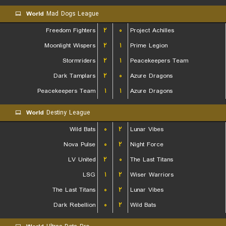
World
Mad Dogs League
Freedom Fighters
۲
۰
Project Achilles
Moonlight Wispers
۲
۱
Prime Legion
Stormriders
۲
۱
Peacekeepers Team
Dark Tamplars
۲
۰
Azure Dragons
Peacekeepers Team
۱
۱
Azure Dragons
World
Destiny League
Wild Bats
۰
۲
Lunar Vibes
Nova Pulse
۰
۲
Night Force
LV United
۲
۰
The Last Titans
LSG
۱
۲
Wiser Warriors
The Last Titans
۰
۲
Lunar Vibes
Dark Rebellion
۰
۲
Wild Bats