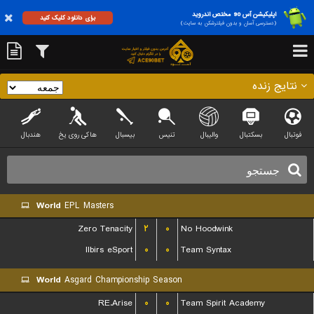
اپلیکیشن آس 90 مختص اندروید
برای دانلود کلیک کنید
(دسترسی آسان و بدون فیلترشکن به سایت)
نتایج زنده
فوتبال
بسکتبال
والیبال
تنیس
بیسبال
هاکی روی یخ
هندبال
World
EPL Masters
Zero Tenacity
۲
۰
No Hoodwink
Ilbirs eSport
۰
۰
Team Syntax
World
Asgard Championship Season
RE.Arise
۰
۰
Team Spirit Academy